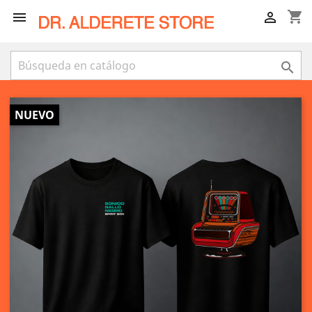
shopping_cart



NUEVO