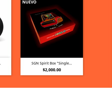
NUEVO
Vista rápida

.
SGN Spirit Box "Single...
Precio
$2,000.00