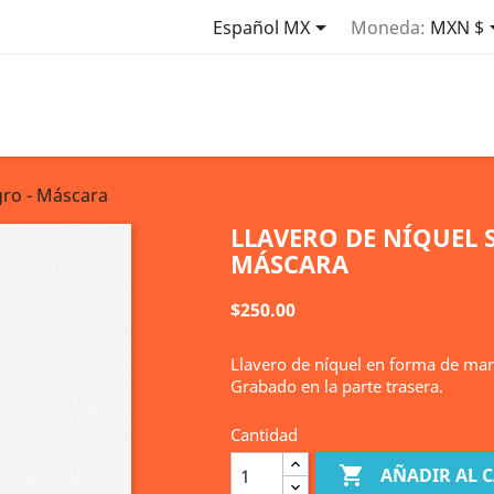

Español MX
Moneda:
MXN $
gro - Máscara
LLAVERO DE NÍQUEL 
MÁSCARA
$250.00
Llavero de níquel en forma de mar
Grabado en la parte trasera.
Cantidad

AÑADIR AL 