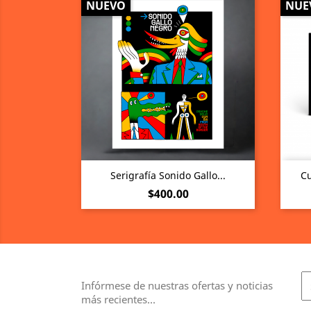
NUEVO
NUE
Vista rápida

Serigrafía Sonido Gallo...
Cu
Precio
$400.00
Infórmese de nuestras ofertas y noticias
más recientes...