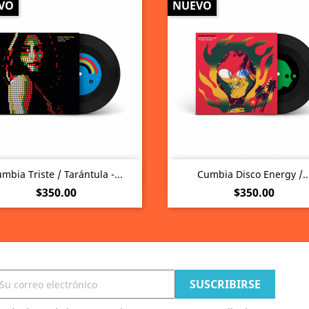
VO
NUEVO
Vista rápida
Vista rápida


mbia Triste / Tarántula -...
Cumbia Disco Energy /..
Precio
Precio
$350.00
$350.00