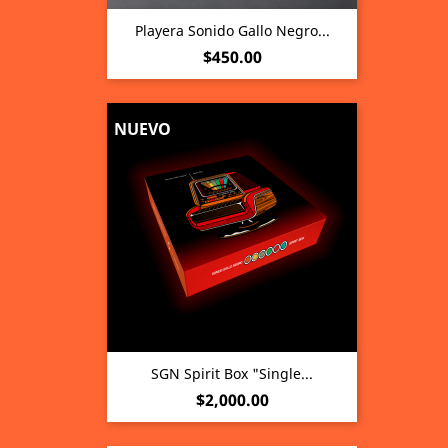
Playera Sonido Gallo Negro...
Precio
$450.00
NUEVO
SGN Spirit Box "Single...
Precio
$2,000.00