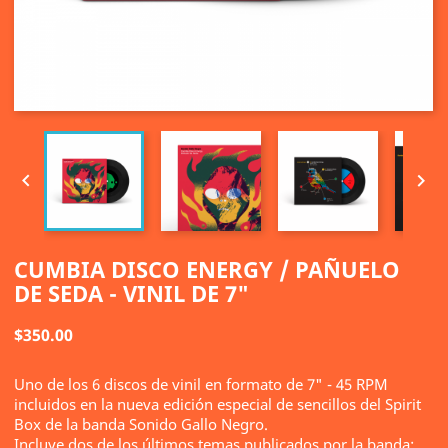


CUMBIA DISCO ENERGY / PAÑUELO
DE SEDA - VINIL DE 7"
$350.00
Uno de los 6 discos de vinil en formato de 7" - 45 RPM
incluidos en la nueva edición especial de sencillos del Spirit
Box de la banda Sonido Gallo Negro.
Incluye dos de los últimos temas publicados por la banda: